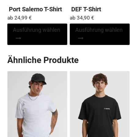
Port Salerno T-Shirt
DEF T-Shirt
ab
24,99
€
ab
34,90
€
Dieses
Di
Ausführung wählen
Ausführung wählen
Produkt
Pr
weist
wei
mehrere
me
Ähnliche Produkte
Varianten
Var
auf.
auf
Die
Die
Optionen
Op
können
kö
auf
auf
der
der
Produktseite
Pro
gewählt
ge
werden
we