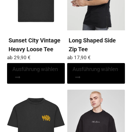
Produktseite
der
gewählt
Pro
werden
ge
we
Sunset City Vintage
Long Shaped Side
Heavy Loose Tee
Zip Tee
ab
29,90
€
ab
17,90
€
Dieses
Di
Ausführung wählen
Ausführung wählen
Produkt
Pr
weist
wei
mehrere
me
Varianten
Var
auf.
auf
Die
Die
Optionen
Op
können
kö