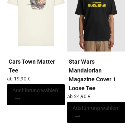
Optionen
Op
können
kö
auf
auf
der
der
Produktseite
Pro
gewählt
ge
werden
we
Cars Town Matter
Star Wars
Tee
Mandalorian
ab
19,90
€
Magazine Cover 1
Loose Tee
Dieses
Ausführung wählen
Produkt
ab
24,90
€
weist
Di
Ausführung wählen
mehrere
Pr
Varianten
wei
auf.
me