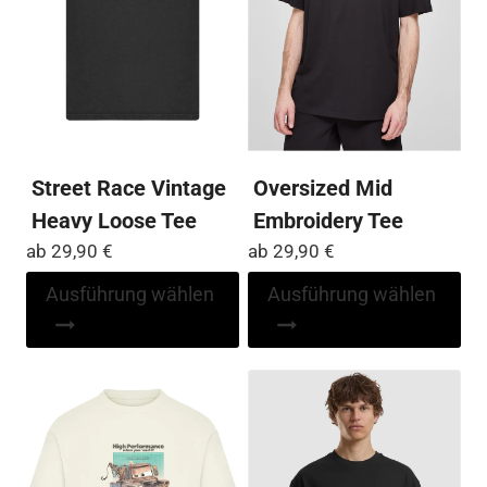
auf
auf
der
der
Produktseite
Pro
gewählt
ge
werden
we
Street Race Vintage
Oversized Mid
Heavy Loose Tee
Embroidery Tee
ab
29,90
€
ab
29,90
€
Dieses
Di
Ausführung wählen
Ausführung wählen
Produkt
Pr
weist
wei
mehrere
me
Varianten
Var
auf.
auf
Die
Die