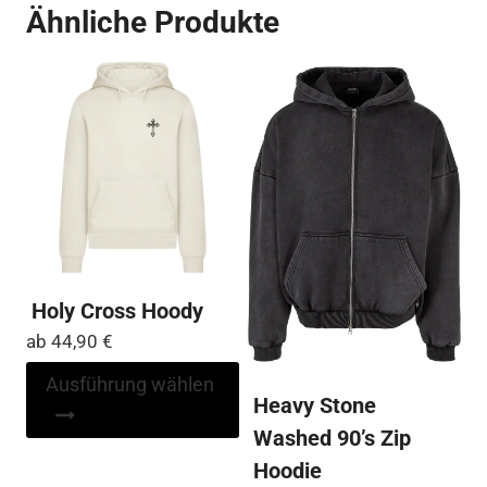
Ähnliche Produkte
auf
Varianten
Die
auf.
Op
Die
kö
Optionen
auf
können
der
auf
Pro
der
ge
Produktseite
we
gewählt
werden
Holy Cross Hoody
ab
44,90
€
Dieses
Ausführung wählen
Heavy Stone
Produkt
weist
Washed 90’s Zip
mehrere
Hoodie