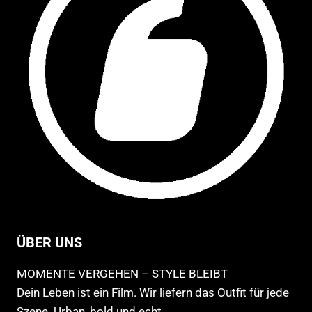
der
der
Produktseite
Pro
gewählt
ge
werden
we
ÜBER UNS
MOMENTE VERGEHEN – STYLE BLEIBT
Dein Leben ist ein Film. Wir liefern das Outfit für jede
Szene. Urban, bold und echt.