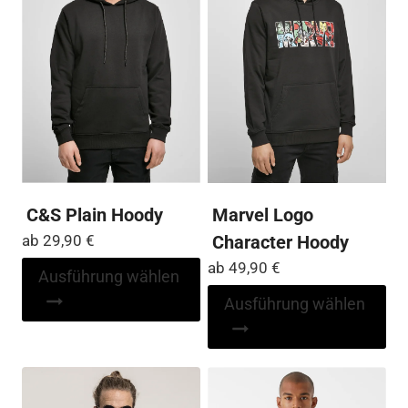
C&S Plain Hoody
Marvel Logo
ab
29,90
€
Character Hoody
ab
49,90
€
Dieses
Ausführung wählen
Produkt
Di
Ausführung wählen
weist
Pr
mehrere
wei
Varianten
me
auf.
Var