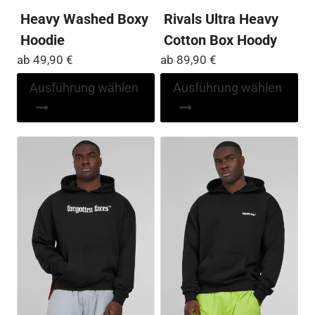
Heavy Washed Boxy
Rivals Ultra Heavy
Hoodie
Cotton Box Hoody
ab
49,90
€
ab
89,90
€
Dieses
Di
Ausführung wählen
Ausführung wählen
Produkt
Pr
weist
wei
mehrere
me
Varianten
Var
auf.
auf
Die
Die
Optionen
Op
können
kö
auf
auf
der
der
Produktseite
Pro
gewählt
ge