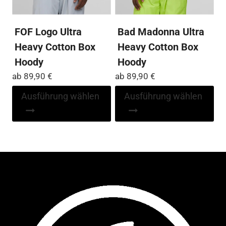
werden
we
FOF Logo Ultra
Bad Madonna Ultra
Heavy Cotton Box
Heavy Cotton Box
Hoody
Hoody
ab
89,90
€
ab
89,90
€
Dieses
Di
Ausführung wählen
Ausführung wählen
Produkt
Pr
weist
wei
mehrere
me
Varianten
Var
auf.
auf
Die
Die
Optionen
Op
können
kö
auf
auf