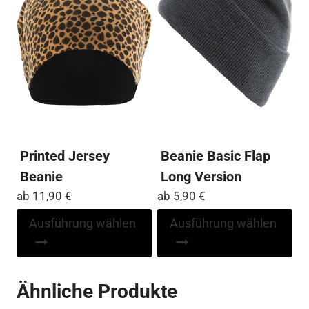
kö
Optionen
auf
können
der
auf
Pro
der
ge
Produktseite
we
gewählt
werden
Printed Jersey
Beanie Basic Flap
Beanie
Long Version
ab
11,90
€
ab
5,90
€
Dieses
Di
Ausführung wählen
Ausführung wählen
Produkt
Pr
weist
wei
mehrere
me
Ähnliche Produkte
Varianten
Var