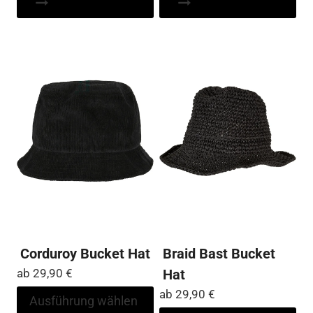
weist
wei
mehrere
me
Varianten
Var
auf.
auf
Die
Die
Optionen
Op
können
kö
auf
auf
der
der
Produktseite
Pro
gewählt
ge
werden
we
Corduroy Bucket Hat
Braid Bast Bucket
ab
29,90
€
Hat
ab
29,90
€
Dieses
Ausführung wählen