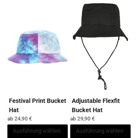
auf.
auf
Die
Die
Optionen
Op
können
kö
auf
auf
der
der
Produktseite
Pro
gewählt
ge
werden
we
Festival Print Bucket
Adjustable Flexfit
Hat
Bucket Hat
ab
24,90
€
ab
29,90
€
Dieses
Di
Ausführung wählen
Ausführung wählen
Produkt
Pr