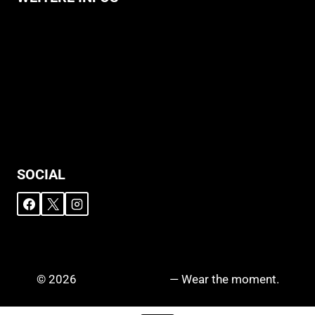
Allgemeine Geschäftsbedingungen
Support
Versandhinweise
Datenschutzerklärung
Widerruf
Impressum
SOCIAL
© 2026
DRIPZ N‘ DROPZ
— Wear the moment.