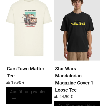
Varianten
Var
auf.
auf
Die
Die
Optionen
Op
können
kö
auf
auf
der
der
Produktseite
Pro
gewählt
ge
werden
we
Cars Town Matter
Star Wars
Tee
Mandalorian
ab
19,90
€
Magazine Cover 1
Loose Tee
Dieses
Ausführung wählen
Produkt
ab
24,90
€
weist
Di
Ausführung wählen