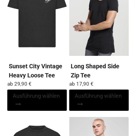
können
Op
auf
kö
der
auf
Produktseite
der
gewählt
Pro
werden
ge
we
Sunset City Vintage
Long Shaped Side
Heavy Loose Tee
Zip Tee
ab
29,90
€
ab
17,90
€
Dieses
Di
Ausführung wählen
Ausführung wählen
Produkt
Pr
weist
wei
mehrere
me
Varianten
Var
auf.
auf