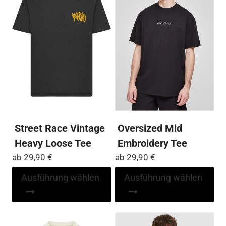
Die
Die
Optionen
Op
können
kö
auf
auf
der
der
Produktseite
Pro
gewählt
ge
werden
we
Street Race Vintage
Oversized Mid
Heavy Loose Tee
Embroidery Tee
ab
29,90
€
ab
29,90
€
Dieses
Di
Ausführung wählen
Ausführung wählen
Produkt
Pr
weist
wei
mehrere
me