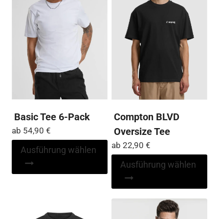
auf
auf
der
der
Produktseite
Pro
gewählt
ge
werden
we
Basic Tee 6-Pack
Compton BLVD
ab
54,90
€
Oversize Tee
ab
22,90
€
Dieses
Ausführung wählen
Produkt
Di
Ausführung wählen
weist
Pr
mehrere
wei
Varianten
me
auf.
Var