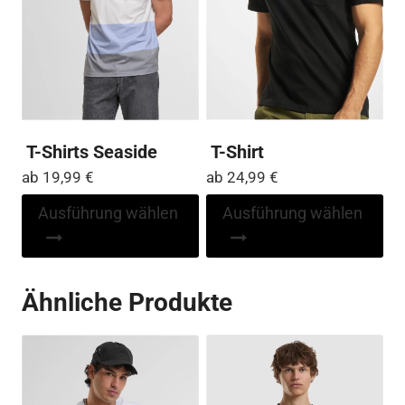
auf
auf
der
der
Produktseite
Pro
gewählt
ge
werden
we
T-Shirts Seaside
T-Shirt
ab
19,99
€
ab
24,99
€
Dieses
Di
Ausführung wählen
Ausführung wählen
Produkt
Pr
weist
wei
mehrere
me
Ähnliche Produkte
Varianten
Var
auf.
auf
Die
Die
Optionen
Op
können
kö