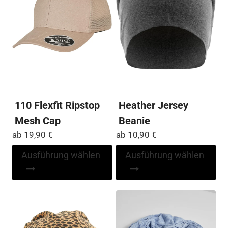
110 Flexfit Ripstop
Heather Jersey
Mesh Cap
Beanie
ab
19,90
€
ab
10,90
€
Dieses
Di
Ausführung wählen
Ausführung wählen
Produkt
Pr
weist
wei
mehrere
me
Varianten
Var
auf.
auf