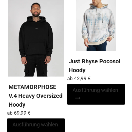
Just Rhyse Pocosol
Hoody
ab
42,99
€
METAMORPHOSE
Di
Ausführung wählen
V.4 Heavy Oversized
Pr
wei
Hoody
me
ab
69,99
€
Var
Dieses
Ausführung wählen
auf
Produkt