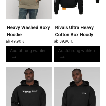
gewählt
Pro
werden
ge
we
Heavy Washed Boxy
Rivals Ultra Heavy
Hoodie
Cotton Box Hoody
ab
49,90
€
ab
89,90
€
Dieses
Di
Ausführung wählen
Ausführung wählen
Produkt
Pr
weist
wei
mehrere
me
Varianten
Var
auf.
auf
Die
Die
Optionen
Op
können
kö