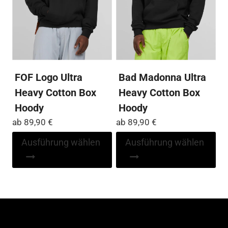
auf
auf
der
der
Produktseite
Pro
gewählt
ge
werden
we
FOF Logo Ultra
Bad Madonna Ultra
Heavy Cotton Box
Heavy Cotton Box
Hoody
Hoody
ab
89,90
€
ab
89,90
€
Dieses
Di
Ausführung wählen
Ausführung wählen
Produkt
Pr
weist
wei
mehrere
me
Varianten
Var
auf.
auf
Die
Die