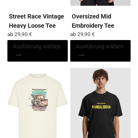
werden
we
Street Race Vintage
Oversized Mid
Heavy Loose Tee
Embroidery Tee
ab
29,90
€
ab
29,90
€
Dieses
Di
Ausführung wählen
Ausführung wählen
Produkt
Pr
weist
wei
mehrere
me
Varianten
Var
auf.
auf
Die
Die
Optionen
Op
können
kö
auf
auf
der
der
Produktseite
Pro