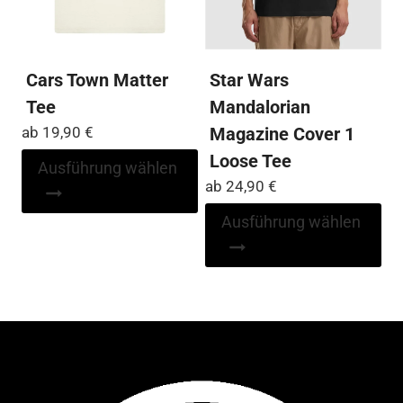
gewählt
ge
werden
we
Cars Town Matter
Star Wars
Tee
Mandalorian
ab
19,90
€
Magazine Cover 1
Loose Tee
Dieses
Ausführung wählen
Produkt
ab
24,90
€
weist
Di
Ausführung wählen
mehrere
Pr
Varianten
wei
auf.
me
Die
Var
Optionen
auf
können
Die
auf
Op