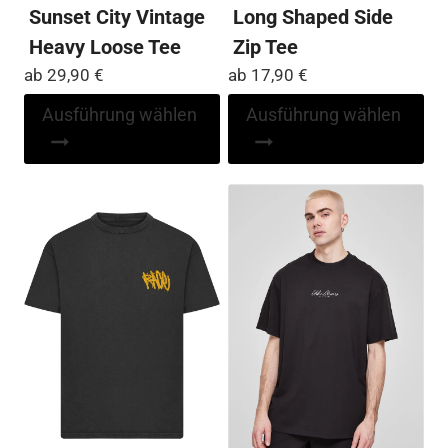
Sunset City Vintage
Long Shaped Side
Heavy Loose Tee
Zip Tee
ab
29,90
€
ab
17,90
€
Dieses
Di
Ausführung wählen
Ausführung wählen
Produkt
Pr
weist
wei
mehrere
me
Varianten
Var
auf.
auf
Die
Die
Optionen
Op
können
kö
auf
auf
der
der
Produktseite
Pro
gewählt
ge