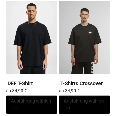
DEF T-Shirt
T-Shirts Crossover
ab
34,90
€
ab
34,90
€
Dieses
Di
Ausführung wählen
Ausführung wählen
Produkt
Pr
weist
wei