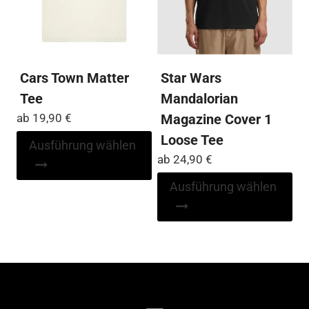
Produktseite
Pro
gewählt
ge
werden
we
Cars Town Matter
Star Wars
Tee
Mandalorian
ab
19,90
€
Magazine Cover 1
Loose Tee
Dieses
Ausführung wählen
Produkt
ab
24,90
€
weist
Di
Ausführung wählen
mehrere
Pr
Varianten
wei
auf.
me
Die
Var
Optionen
auf
können
Die
auf