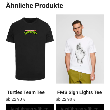
Ähnliche Produkte
Turtles Team Tee
FMS Sign Lights Tee
ab
22,90
€
ab
22,90
€
Dieses
Di
Ausführung wählen
Ausführung wählen