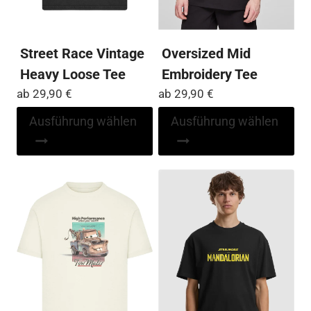
gewählt
ge
werden
we
Street Race Vintage
Oversized Mid
Heavy Loose Tee
Embroidery Tee
ab
29,90
€
ab
29,90
€
Dieses
Di
Ausführung wählen
Ausführung wählen
Produkt
Pr
weist
wei
mehrere
me
Varianten
Var
auf.
auf
Die
Die
Optionen
Op
können
kö
auf
auf
der
der