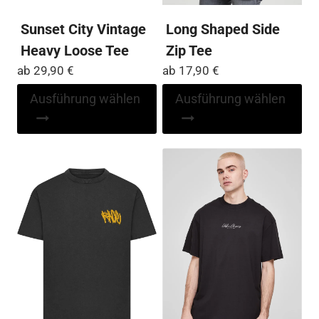
Sunset City Vintage
Long Shaped Side
Heavy Loose Tee
Zip Tee
ab
29,90
€
ab
17,90
€
Dieses
Di
Ausführung wählen
Ausführung wählen
Produkt
Pr
weist
wei
mehrere
me
Varianten
Var
auf.
auf
Die
Die
Optionen
Op
können
kö
auf
auf
der
der
Produktseite
Pro