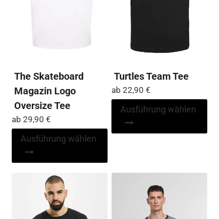
The Skateboard
Turtles Team Tee
Magazin Logo
ab
22,90
€
Oversize Tee
Di
Ausführung wählen
Pr
ab
29,90
€
wei
Dieses
Ausführung wählen
me
Produkt
Var
weist
auf
mehrere
Die
Varianten
Op
auf.
kö
Die