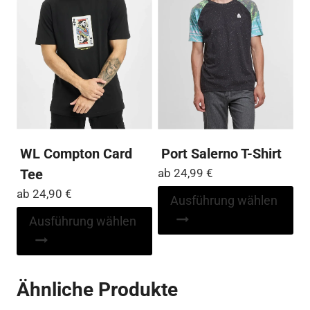
auf
Optionen
der
können
Pro
auf
ge
der
we
Produktseite
gewählt
werden
WL Compton Card
Port Salerno T-Shirt
Tee
ab
24,99
€
ab
24,90
€
Di
Ausführung wählen
Pr
Dieses
Ausführung wählen
wei
Produkt
me
weist
Var
mehrere
Ähnliche Produkte
auf
Varianten
Die
auf.