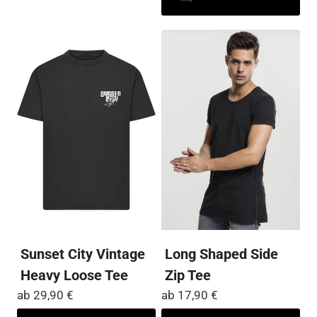
mehrere
wei
Varianten
me
auf.
Var
Die
auf
Optionen
Die
können
Op
auf
kö
der
auf
Produktseite
der
gewählt
Pro
werden
ge
we
Sunset City Vintage
Long Shaped Side
Heavy Loose Tee
Zip Tee
ab
29,90
€
ab
17,90
€