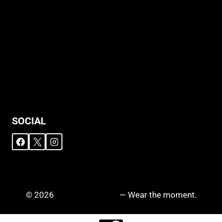
Allgemeine Geschäftsbedingungen
Support
Versandhinweise
Datenschutzerklärung
Widerruf
Impressum
SOCIAL
© 2026
DRIPZ N‘ DROPZ
— Wear the moment.