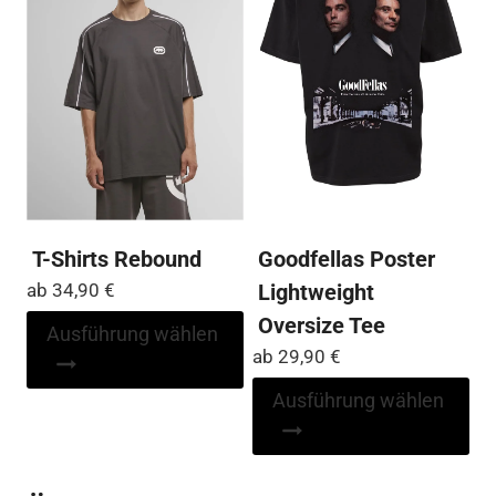
Die
kö
Optionen
auf
können
der
auf
Pro
der
ge
Produktseite
we
gewählt
werden
T-Shirts Rebound
Goodfellas Poster
ab
34,90
€
Lightweight
Oversize Tee
Dieses
Ausführung wählen
Produkt
ab
29,90
€
weist
Di
Ausführung wählen
mehrere
Pr
Varianten
wei
auf.
me