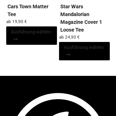
Cars Town Matter
Star Wars
Tee
Mandalorian
ab
19,90
€
Magazine Cover 1
Loose Tee
Dieses
Ausführung wählen
Produkt
ab
24,90
€
weist
Di
Ausführung wählen
mehrere
Pr
Varianten
wei
auf.
me
Die
Var
Optionen
auf
können
Die
auf
Op
der
kö
Produktseite
auf
gewählt
der