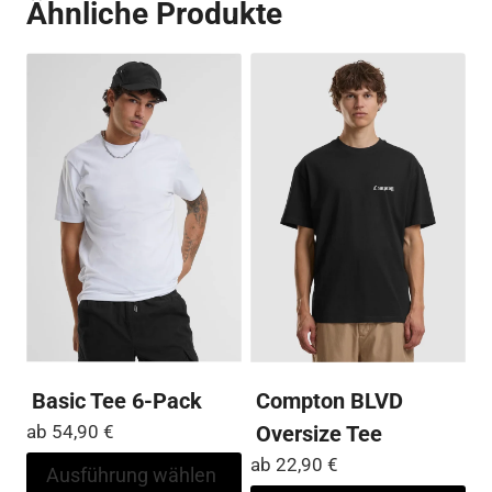
Ähnliche Produkte
Die
Var
Optionen
auf
können
Die
auf
Op
der
kö
Produktseite
auf
gewählt
der
werden
Pro
ge
we
Basic Tee 6-Pack
Compton BLVD
ab
54,90
€
Oversize Tee
ab
22,90
€
Dieses
Ausführung wählen