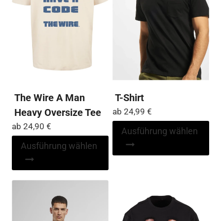
The Wire A Man
T-Shirt
Heavy Oversize Tee
ab
24,99
€
ab
24,90
€
Di
Ausführung wählen
Pr
Dieses
Ausführung wählen
wei
Produkt
me
weist
Var
mehrere
auf
Varianten
Die
auf.
Op